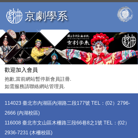
跳
到
京劇學系
主
要
內
容
區
歡迎加入會員
抱歉,當前網站暫停新會員註冊.
如需服務請聯絡網站管理員.
114023 臺北市內湖區內湖路二段177號 TEL：(02）2796-
2666 (內湖校區)
116008 臺北市文山區木柵路三段66巷8之1號 TEL：(02）
2936-7231 (木柵校區)