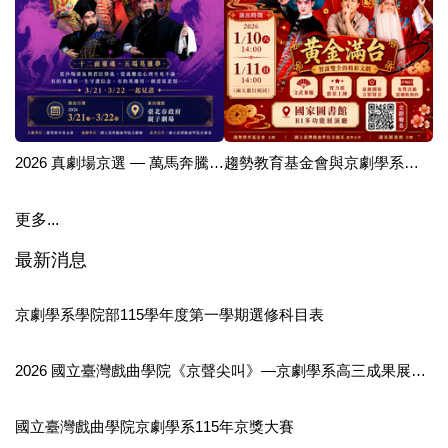
2026 真劇場京選 — 萬馬奔騰・同台驫戲
趨勢教育基金會與京劇學系產學合作真劇場在國圖【經典折子戲．青春篇】
更多...
最新消息
京劇學系學院部115學年度第一學期選修科目表
2026 國立臺灣戲曲學院《京聲尖叫》—京劇學系高三成果展演出
國立臺灣戲曲學院京劇學系115年京獎大賽