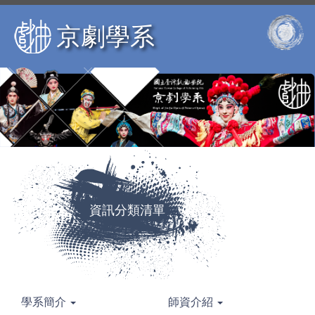
跳
到
京劇學系
主
要
內
容
區
資訊分類清單
學系簡介
師資介紹