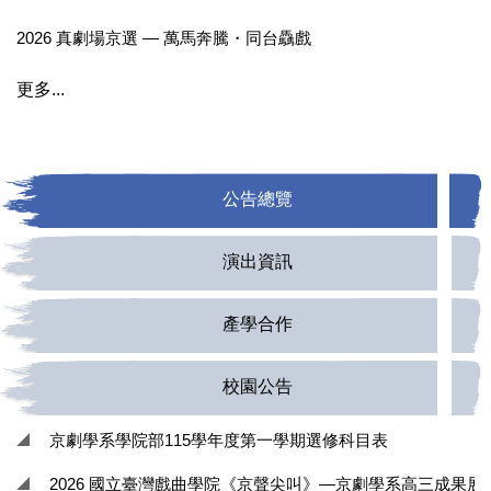
2026 真劇場京選 — 萬馬奔騰・同台驫戲
更多...
公告總覽
演出資訊
產學合作
校園公告
京劇學系學院部115學年度第一學期選修科目表
2026 國立臺灣戲曲學院《京聲尖叫》—京劇學系高三成果展