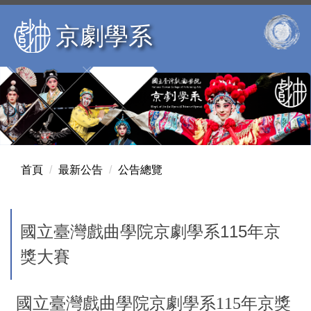
跳
到
京劇學系
主
要
內
容
區
首頁
最新公告
公告總覽
國立臺灣戲曲學院京劇學系115年京
獎大賽
國立臺灣戲曲學院京劇學系115年京獎